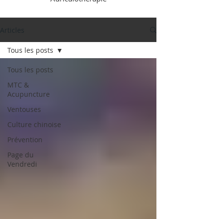
Articles
Tous les posts
Tous les posts
MTC &
Acupuncture
Ventouses
Culture chinoise
Prévention
Page du
Vendredi