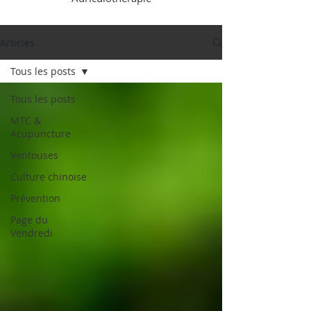
Articles
Tous les posts
Tous les posts
MTC &
Acupuncture
Ventouses
Culture chinoise
Prévention
Page du
Vendredi