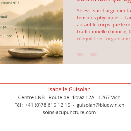
Stress, surcharge menta
tensions physiques… L’an
autant le corps que le 
traditionnelle chinoise, 
rééquilibrer l’organisme
nerveux et retrouver un 
profond. Découvrez co
douce et naturelle peut
du stress et de l’anxiété.
Isabelle Guisolan
Centre LNB - Route de l'Etraz 12A - 1267 Vich
Tél : +41 (0)78 615 12 15 - iguisolan@bluewin.ch
soins-acupuncture.com