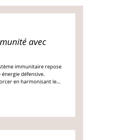
mmunité avec
ystème immunitaire repose
e énergie défensive.
forcer en harmonisant le
la peau — nos premières