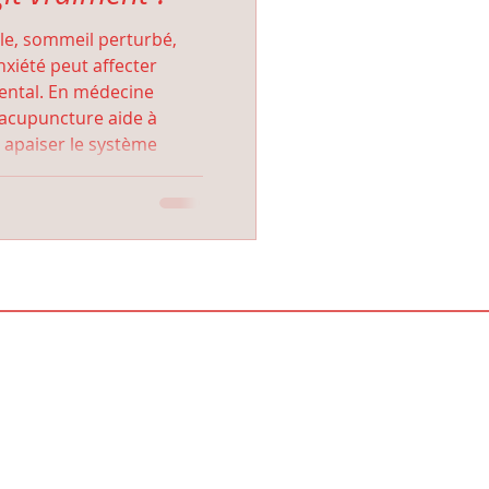
le, sommeil perturbé,
xiété peut affecter
mental. En médecine
l’acupuncture aide à
, apaiser le système
état de calme plus
mment cette approche
 accompagner la gestion