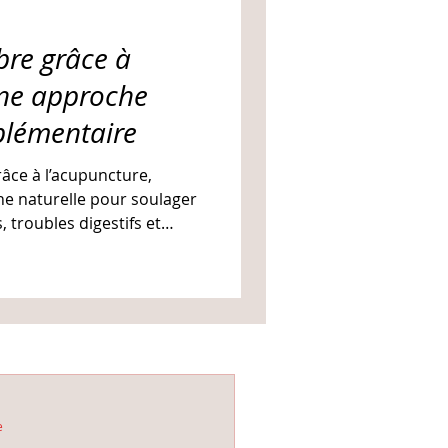
ibre grâce à
une approche
plémentaire
râce à l’acupuncture,
he naturelle pour soulager
 troubles digestifs et
vos soins médicaux.
e