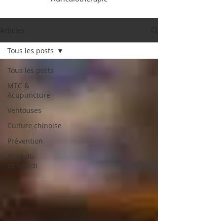
Articles
Tous les posts
Tous les posts
MTC &
Acupuncture
Ventouses
Culture chinoise
Prévention
Page du
Vendredi