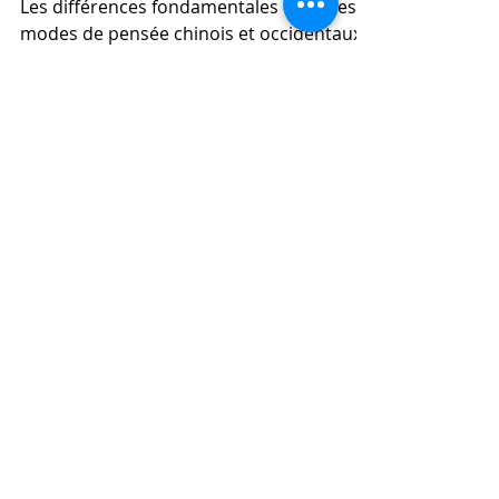
occidentale
Les différences fondamentales entre les
modes de pensée chinois et occidentaux
sont profondément enracinées dans leurs
traditions culturelle