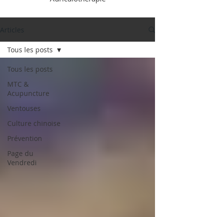
Articles
Tous les posts
Tous les posts
MTC &
Acupuncture
Ventouses
Culture chinoise
Prévention
Page du
Vendredi