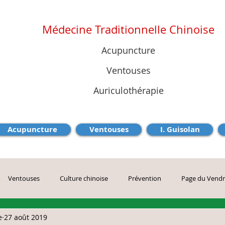
Médecine Traditionnelle Chinoise
Acupuncture
Ventouses
Auriculothérapie
Acupuncture
Ventouses
I. Guisolan
Ventouses
Culture chinoise
Prévention
Page du Vendr
e
27 août 2019