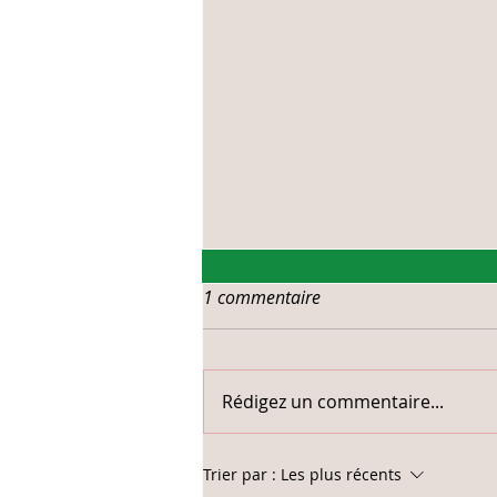
1 commentaire
Rédigez un commentaire...
Acupuncture et anxiété :
Trier par :
Les plus récents
comment ça agit vraiment ?